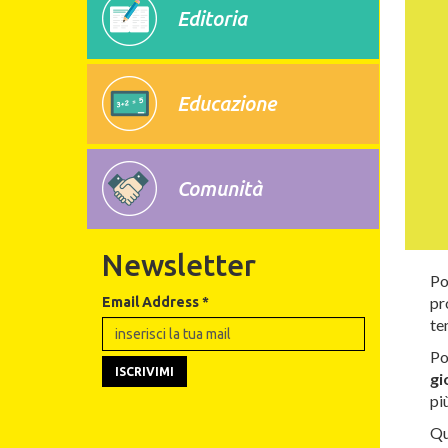
Editoria
Educazione
Comunità
Newsletter
Po
pr
Email Address
*
te
Po
gi
pi
Qu