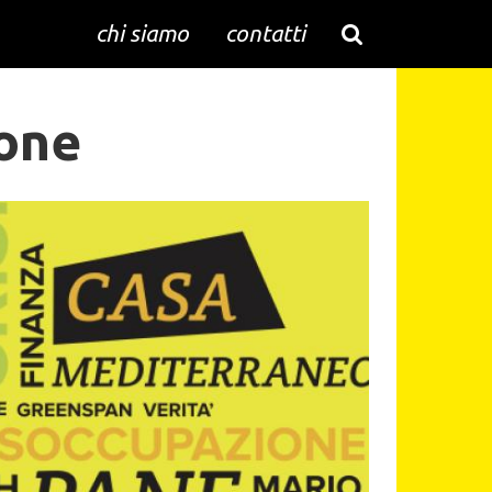
chi siamo
contatti
one