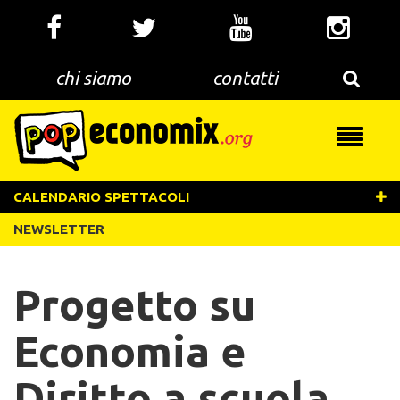
Salta
al
contenuto
principale
chi siamo
contatti
Toggle
navigati
CALENDARIO SPETTACOLI
NEWSLETTER
Progetto su
Economia e
Diritto a scuola