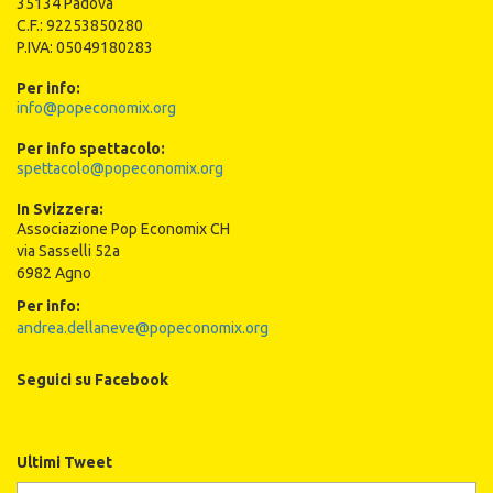
35134 Padova
C.F.: 92253850280
P.IVA: 05049180283
Per info:
info@popeconomix.org
Per info spettacolo:
spettacolo@popeconomix.org
In Svizzera:
Associazione Pop Economix CH
via Sasselli 52a
6982 Agno
Per info:
andrea.dellaneve@popeconomix.org
Seguici su Facebook
Ultimi Tweet