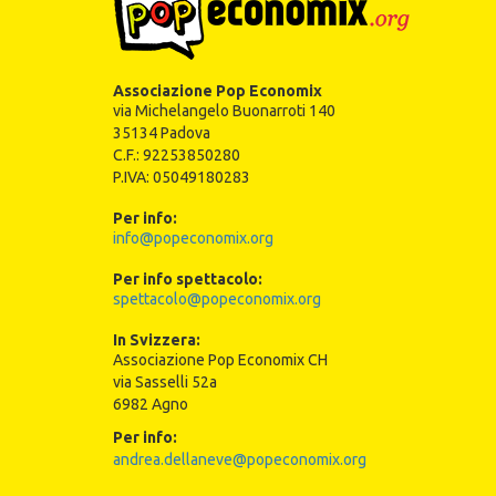
Associazione Pop Economix
via Michelangelo Buonarroti 140
35134 Padova
C.F.: 92253850280
P.IVA: 05049180283
Per info:
info@popeconomix.org
Per info spettacolo:
spettacolo@popeconomix.org
In Svizzera:
Associazione Pop Economix CH
via Sasselli 52a
6982 Agno
Per info:
andrea.dellaneve@popeconomix.org