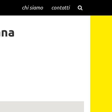
chi siamo
contatti
ana