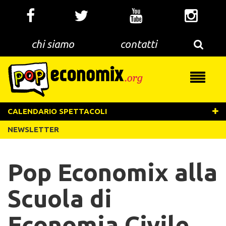
Salta
al
contenuto
principale
chi siamo
contatti
Toggle
navigati
CALENDARIO SPETTACOLI
NEWSLETTER
Pop Economix alla
Scuola di
Economia Civile