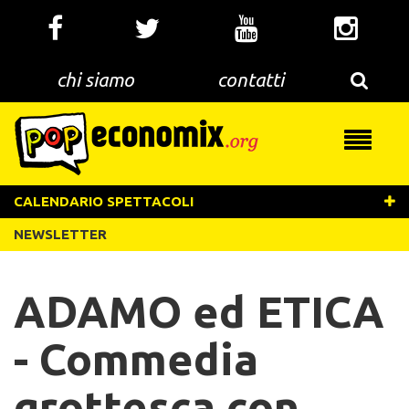
Salta
al
contenuto
principale
chi siamo
contatti
Toggle
navigati
CALENDARIO SPETTACOLI
NEWSLETTER
ADAMO ed ETICA
- Commedia
grottesca con