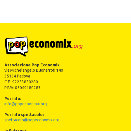
Associazione Pop Economix
via Michelangelo Buonarroti 140
35134 Padova
C.F.: 92253850280
P.IVA: 05049180283
Per info:
info@popeconomix.org
Per info spettacolo:
spettacolo@popeconomix.org
In Svizzera: