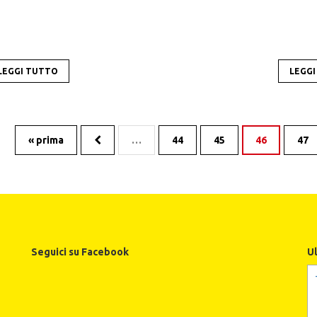
LEGGI TUTTO
LEGG
« prima
…
44
45
46
47
Seguici su Facebook
U