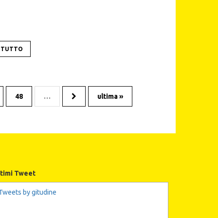
I TUTTO
48
…
ultima »
ltimi Tweet
Tweets by gitudine